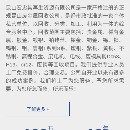
昆山宏忠其再生资源有限公司是一家严格注册的正
规昆山废金属回收公司，是经市政批准的一家个体
私营单位，以回收、分类、加工、利用为一体的综
合服务中心，回收范围主要包括：贵金属、稀有金
属、镀金、镀银、铂铑丝、铱金、钯金、锡、镍、
钨钢、钼、废铝1系到8系、废铜、紫铜、黄铜、不
锈钢、高镍合金、废电机、电线、废模具钢Dc53、
H13、cr12、废钢等回收项目。我们提供专业人员
上门免费报价，合理交易。公司自开业以来有很多
的成功案例。我们将上门为您服务，予您所求需
要，为您所急而急，所乐而乐！
了解更多 +
万
年