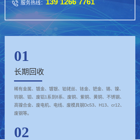
139 1266 7761

服务热线：
01
长期回收
稀有金属、镀金、镀银、铂铑丝、铱金、钯金、锡、镍、
钨钢、钼、废铝1系到8系、废铜、紫铜、黄铜、不锈钢、
高镍合金、废电机、电线、废模具钢Dc53、H13、cr12、
废钢等。
02