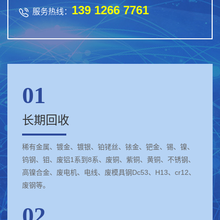
139 1266 7761

服务热线：
01
长期回收
稀有金属、镀金、镀银、铂铑丝、铱金、钯金、锡、镍、
钨钢、钼、废铝1系到8系、废铜、紫铜、黄铜、不锈钢、
高镍合金、废电机、电线、废模具钢Dc53、H13、cr12、
废钢等。
02