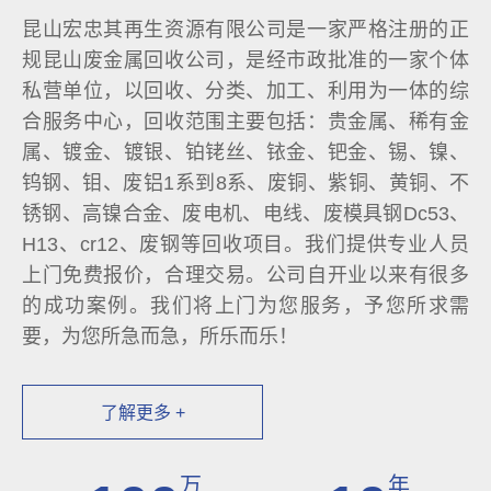
昆山宏忠其再生资源有限公司是一家严格注册的正
规昆山废金属回收公司，是经市政批准的一家个体
私营单位，以回收、分类、加工、利用为一体的综
合服务中心，回收范围主要包括：贵金属、稀有金
属、镀金、镀银、铂铑丝、铱金、钯金、锡、镍、
钨钢、钼、废铝1系到8系、废铜、紫铜、黄铜、不
锈钢、高镍合金、废电机、电线、废模具钢Dc53、
H13、cr12、废钢等回收项目。我们提供专业人员
上门免费报价，合理交易。公司自开业以来有很多
的成功案例。我们将上门为您服务，予您所求需
要，为您所急而急，所乐而乐！
了解更多 +
万
年