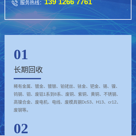
139 1266 7761

服务热线：
01
长期回收
稀有金属、镀金、镀银、铂铑丝、铱金、钯金、锡、镍、
钨钢、钼、废铝1系到8系、废铜、紫铜、黄铜、不锈钢、
高镍合金、废电机、电线、废模具钢Dc53、H13、cr12、
废钢等。
02