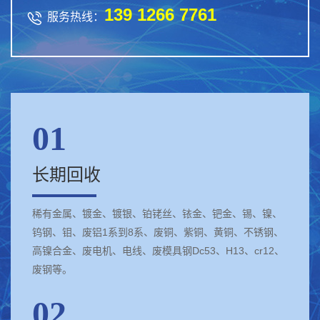
139 1266 7761

服务热线：
01
长期回收
稀有金属、镀金、镀银、铂铑丝、铱金、钯金、锡、镍、
钨钢、钼、废铝1系到8系、废铜、紫铜、黄铜、不锈钢、
高镍合金、废电机、电线、废模具钢Dc53、H13、cr12、
废钢等。
02