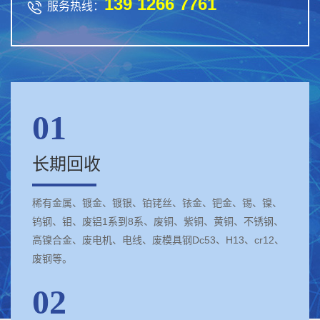
139 1266 7761

服务热线：
01
长期回收
稀有金属、镀金、镀银、铂铑丝、铱金、钯金、锡、镍、
钨钢、钼、废铝1系到8系、废铜、紫铜、黄铜、不锈钢、
高镍合金、废电机、电线、废模具钢Dc53、H13、cr12、
废钢等。
02