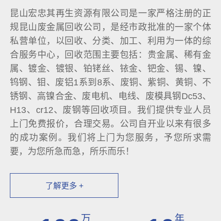
昆山宏忠其再生资源有限公司是一家严格注册的正
规昆山废金属回收公司，是经市政批准的一家个体
私营单位，以回收、分类、加工、利用为一体的综
合服务中心，回收范围主要包括：贵金属、稀有金
属、镀金、镀银、铂铑丝、铱金、钯金、锡、镍、
钨钢、钼、废铝1系到8系、废铜、紫铜、黄铜、不
锈钢、高镍合金、废电机、电线、废模具钢Dc53、
H13、cr12、废钢等回收项目。我们提供专业人员
上门免费报价，合理交易。公司自开业以来有很多
的成功案例。我们将上门为您服务，予您所求需
要，为您所急而急，所乐而乐！
了解更多 +
万
年