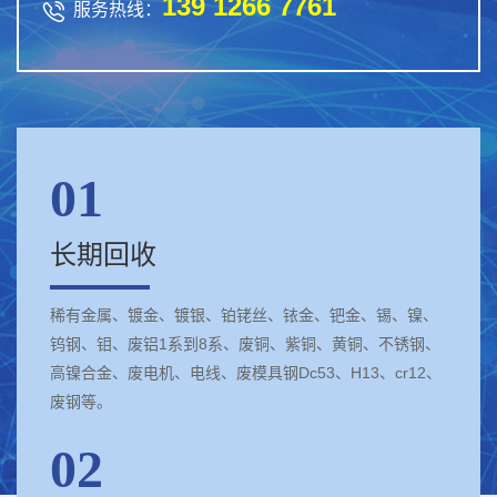
139 1266 7761

服务热线：
01
长期回收
稀有金属、镀金、镀银、铂铑丝、铱金、钯金、锡、镍、
钨钢、钼、废铝1系到8系、废铜、紫铜、黄铜、不锈钢、
高镍合金、废电机、电线、废模具钢Dc53、H13、cr12、
废钢等。
02