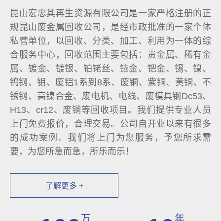
昆山宏忠其再生资源有限公司是一家严格注册的正
规昆山废金属回收公司，是经市政批准的一家个体
私营单位，以回收、分类、加工、利用为一体的综
合服务中心，回收范围主要包括：贵金属、稀有金
属、镀金、镀银、铂铑丝、铱金、钯金、锡、镍、
钨钢、钼、废铝1系到8系、废铜、紫铜、黄铜、不
锈钢、高镍合金、废电机、电线、废模具钢Dc53、
H13、cr12、废钢等回收项目。我们提供专业人员
上门免费报价，合理交易。公司自开业以来有很多
的成功案例。我们将上门为您服务，予您所求需
要，为您所急而急，所乐而乐！
了解更多 +
万
年