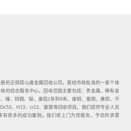
注册的正规昆山废金属回收公司，是经市政批准的一家个体
一体的综合服务中心，回收范围主要包括：贵金属、稀有金
、镍、钨钢、钼、废铝1系到8系、废铜、紫铜、黄铜、不
c53、H13、cr12、废钢等回收项目。我们提供专业人员
来有很多的成功案例。我们将上门为您服务，予您所求需