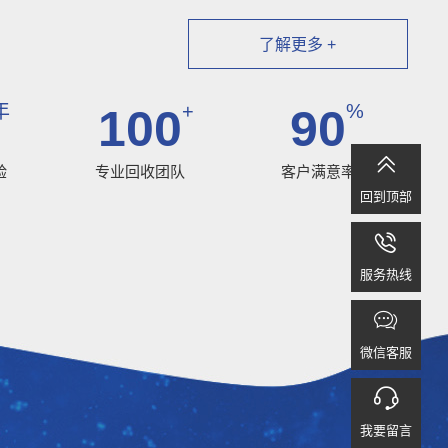
了解更多 +
年
+
%
100
90

验
专业回收团队
客户满意率
回到顶部

服务热线

微信客服

我要留言