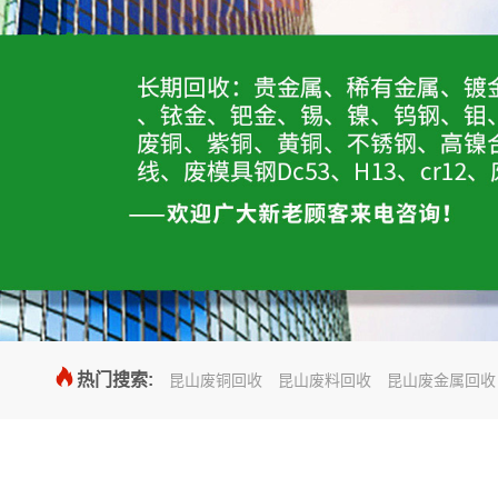

热门搜索:
昆山废铜回收
昆山废料回收
昆山废金属回收