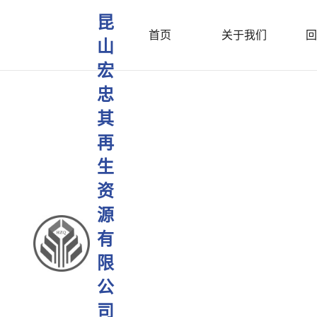
昆
首页
关于我们
回
山
宏
忠
其
再
生
资
源
有
限
公
司