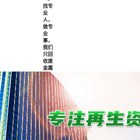
找专
业
人，
做专
业
事，
我们
只回
收废
金属