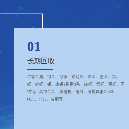
01
长期回收
稀有金属、镀金、镀银、铂铑丝、铱金、钯金、锡、
镍、钨钢、钼、废铝1系到8系、废铜、紫铜、黄铜、不
锈钢、高镍合金、废电机、电线、废模具钢Dc53、
H13、cr12、废钢等。